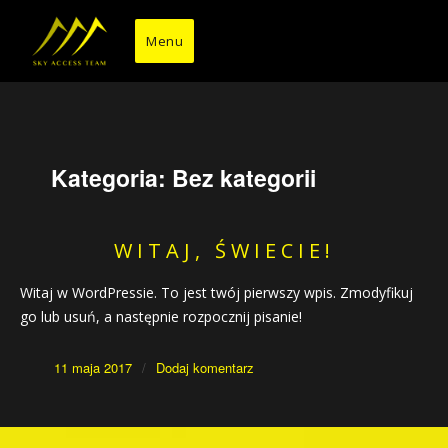
Przejdź
do
Menu
treści
Kategoria:
Bez kategorii
WITAJ, ŚWIECIE!
Witaj w WordPressie. To jest twój pierwszy wpis. Zmodyfikuj
go lub usuń, a następnie rozpocznij pisanie!
Data
do
11 maja 2017
Dodaj komentarz
publikacji
Witaj,
świecie!