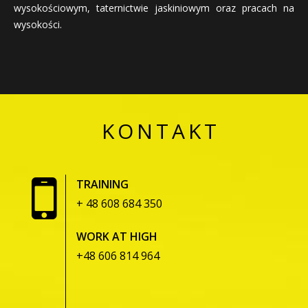
wysokościowym, taternictwie jaskiniowym oraz pracach na
wysokości.
KONTAKT
TRAINING
+ 48 608 684 350
WORK AT HIGH
+48 606 814 964